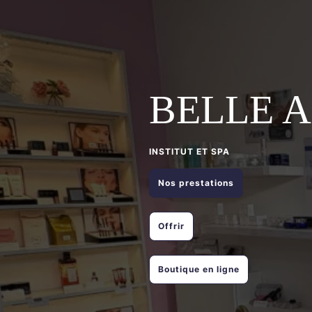
BELLE 
INSTITUT ET SPA
Nos prestations
Offrir
Boutique en ligne